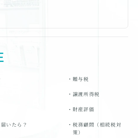
E
告
贈与税
譲渡所得税
財産評価
が届いたら？
税務顧問
（相続税対
策）