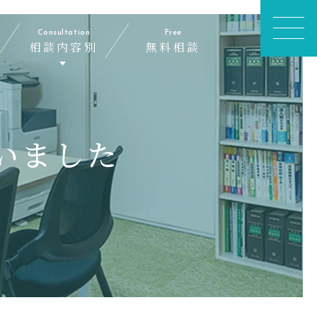
お
Consultation
Free
相談内容別
無料相談
問
合
せ
あ
り
が
いました
と
う
ご
ざ
い
ま
し
た